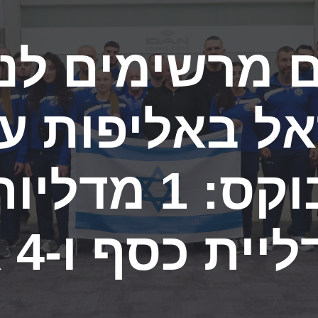
 באליפות אי
ת זהב, מדליית
ו-3 ארד