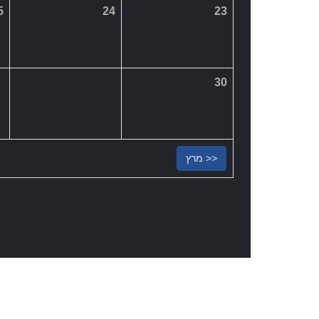
אזור תעשיה ג'וליס, טל: 6