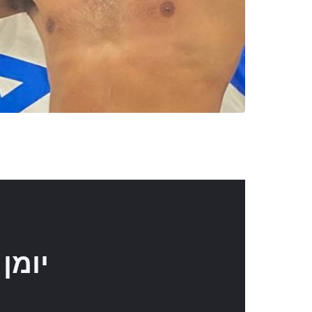
יומן 
ראשון
שני
ש
4
3
2