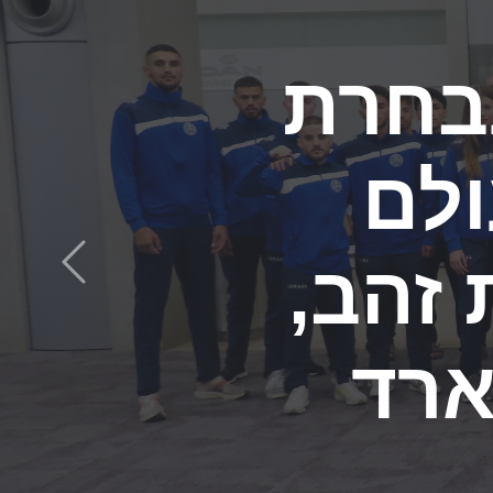
רופה
בקיקבוקס שנערכה ביוון: 3
הקודם
 כסף