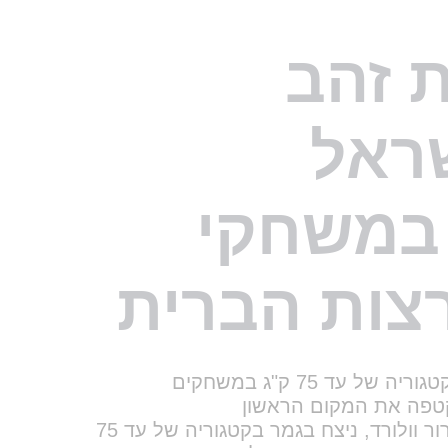
צות הברית
הישג חסר תקדים, אור משה ניצח בקטגוריה של עד 75 ק"ג במשחקים
אור משה בן ה-22, המתאמן תחת דרור וולורד, ניצח בגמר בקטגוריה של עד 75
שחקים הקודמים, ויטלי דובינה
שיר כהן בת ה-21, הנלחמת בקטגוריה של עד 52 ק"ג, קטפה אף היא את
הן ניצחה בגמר את ניארודה זיזאבקו
של הענף וזכתה ארבע פעמים באליפות
לכס דר.