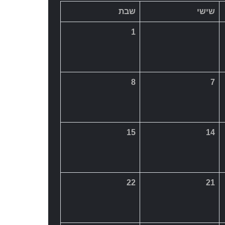
15
14
22
21
29
28
מאי >>