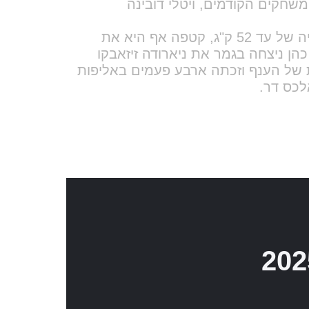
שישי
שבת
1
8
7