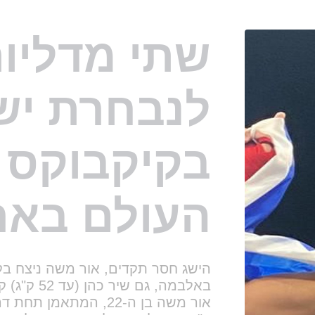
העולם באר
באלבמה, גם שיר כהן (עד 52 ק"ג) קטפה את המקום הראשון
ק"ג את אלוף העולם המכהן ואלוף המ
האוקראיני.
מדליית הזהב במשחקים היוקרתיים. כ
הפולניה, שנחשבת לאחת מהכוכבות 
אלופת העולם. מאמנה האישי הוא א