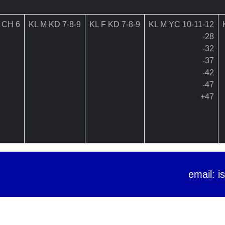
 CH 6
KL M KD 7-8-9
KL F KD 7-8-9
KL M YC 10-11-12
28-
32-
37-
42-
47-
47+